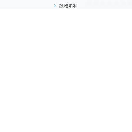
散堆填料
规整填料
塔内件
陶瓷球
研磨介质
分子筛
活性氧化铝
联系我们
江西省萍乡市安源工业园
173-7045-0369
info@helvo.cn