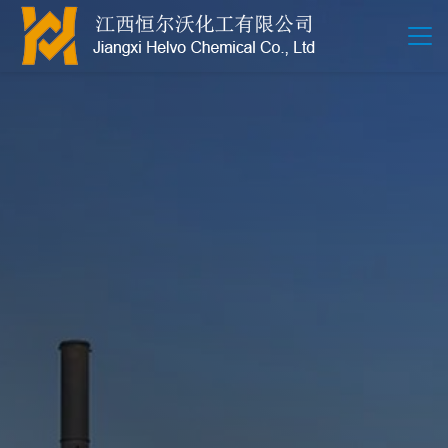
江西恒尔沃-鲍尔环-活性氧化铝-拉西环-波纹规整散