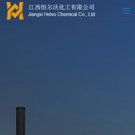
江西恒尔沃-鲍尔环-活性氧化铝-拉西环-波纹规整散