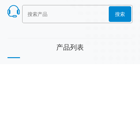
搜索
产品列表
散堆填料
规整填料
塔内件
陶瓷球
研磨介质
分子筛
活性氧化铝