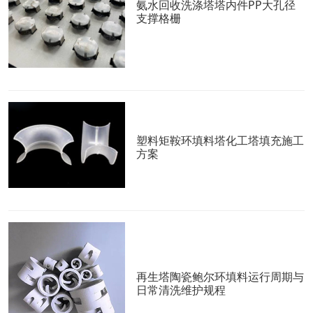
氨水回收洗涤塔塔内件PP大孔径
支撑格栅
塑料矩鞍环填料塔化工塔填充施工
方案
再生塔陶瓷鲍尔环填料运行周期与
日常清洗维护规程