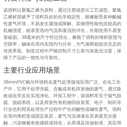
该填料以聚氯乙烯为原料，通过注塑或挤出工艺成型。聚氯
乙烯材质赋予了填料良好的化学稳定性，能够耐受多种酸碱
性废气环境，不易发生腐蚀或降解。其物理性能包括较高的
机械强度，能承受塔内气流和液流的冲击，长期使用不易变
形破损。38毫米的尺寸经过优化，兼顾了填料的堆积密度与
空隙率，确保在塔内实现均匀分布，为气液两相提供充足的
传质界面。制造过程中严格控制尺寸公差与表面光洁度，保
障了产品的一致性与可靠性。
主要行业应用场景
38mmPVC鲍尔环填料在废气处理领域应用广泛。在化工生
产中，它用于处理含硫、含氮或有机挥发物的废气，通过吸
收或化学反应实现净化。环保工程中，该填料常见于烟气脱
硫、脱硝系统，以及挥发性有机物回收装置。电子、制药等
行业也利用其处理生产过程中产生的酸性或碱性废气。填料
在塔内堆积形成固定床层，废气与洗涤液在其表面充分接
触，污染物被有效捕获或转化，从而满足排放标准。其应用