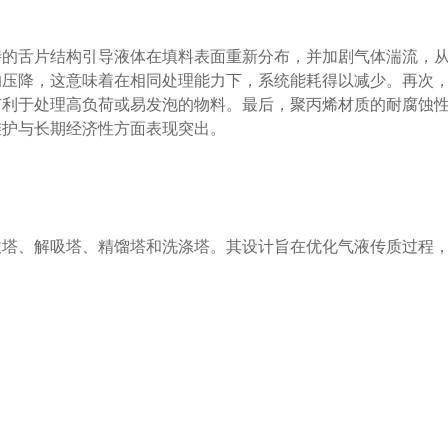
特的舌片结构引导液体在填料表面重新分布，并加剧气体湍流，
的压降，这意味着在相同处理能力下，系统能耗得以减少。再次
有利于处理高负荷或易发泡的物料。最后，聚丙烯材质的耐腐蚀
维护与长期经济性方面表现突出。
收塔、解吸塔、精馏塔和洗涤塔。其设计旨在优化气液传质过程
右，具体取决于介质和环境。在常规化工操作温度范围内，它能保
免压实或形成沟流。通常采用乱堆方式，并需检查支撑格栅的完
。