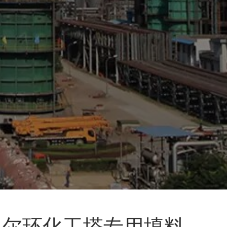
P鲍尔环化工塔专用填料