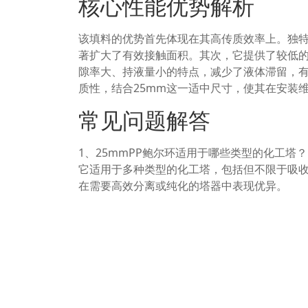
核心性能优势解析
该填料的优势首先体现在其高传质效率上。独
著扩大了有效接触面积。其次，它提供了较低
隙率大、持液量小的特点，减少了液体滞留，
质性，结合25mm这一适中尺寸，使其在安装
常见问题解答
1、25mmPP鲍尔环适用于哪些类型的化工塔？
它适用于多种类型的化工塔，包括但不限于吸
在需要高效分离或纯化的塔器中表现优异。
2、这种填料的耐温性能如何？
聚丙烯材质的连续使用温度通常可达100℃左
的物理和化学性能。
3、安装时需要注意哪些要点？
安装时应确保填料在塔内均匀、松散堆积，避
以保证初始液体分布均匀和长期运行的稳定性