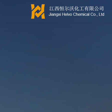
江西恒尔沃-鲍尔环-活性氧化铝-拉西环