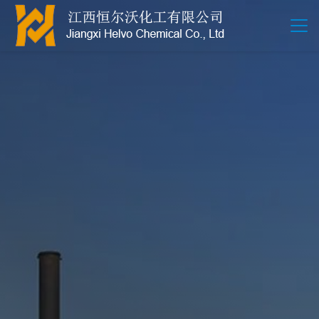
江西恒尔沃-鲍尔环-活性氧化铝-拉西环-波纹规整散