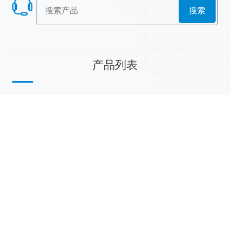
搜索
产品列表
散堆填料
规整填料
塔内件
陶瓷球
研磨介质
分子筛
活性氧化铝