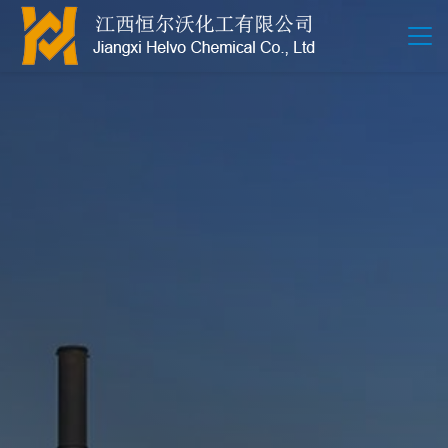
江西恒尔沃-鲍尔环-活性氧化铝-拉西环-波纹规整散