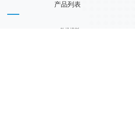
产品列表
散堆填料
规整填料
塔内件
陶瓷球
研磨介质
分子筛
活性氧化铝
联系我们
江西省萍乡市安源工业园