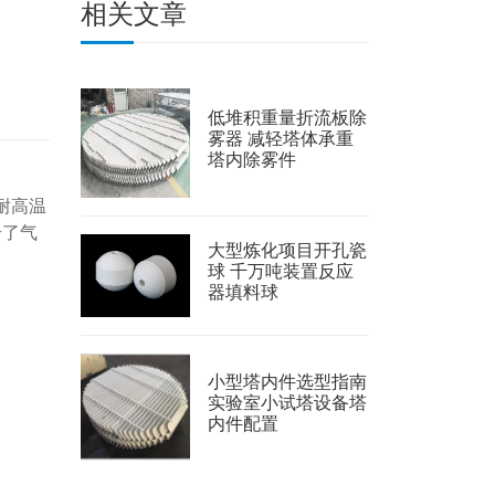
相关文章
低堆积重量折流板除
雾器 减轻塔体承重
塔内除雾件
耐高温
升了气
大型炼化项目开孔瓷
球 千万吨装置反应
器填料球
小型塔内件选型指南
实验室小试塔设备塔
内件配置