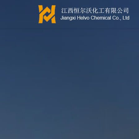
江西恒尔沃-鲍尔环-活性氧化铝-拉西环