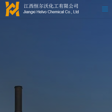
江西恒尔沃-鲍尔环-活性氧化铝-拉西环-波纹规整散