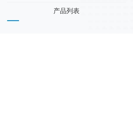
产品列表
散堆填料
规整填料
塔内件
陶瓷球
研磨介质
分子筛
活性氧化铝
联系我们
江西省萍乡市安源工业园