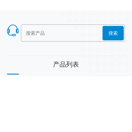
搜索
产品列表
散堆填料
规整填料
塔内件
陶瓷球
研磨介质