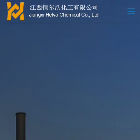
江西恒尔沃-鲍尔环-活性氧化铝-拉西环-波纹规整散