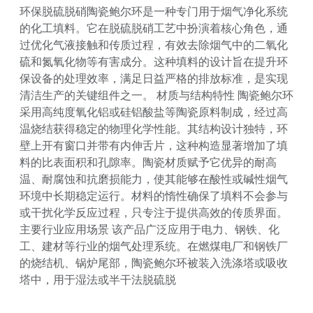
环保脱硫脱硝陶瓷鲍尔环是一种专门用于烟气净化系统
的化工填料。它在脱硫脱硝工艺中扮演着核心角色，通
过优化气液接触和传质过程，有效去除烟气中的二氧化
硫和氮氧化物等有害成分。这种填料的设计旨在提升环
保设备的处理效率，满足日益严格的排放标准，是实现
清洁生产的关键组件之一。 材质与结构特性 陶瓷鲍尔环
采用高纯度氧化铝或硅铝酸盐等陶瓷原料制成，经过高
温烧结获得稳定的物理化学性能。其结构设计独特，环
壁上开有窗口并带有内伸舌片，这种构造显著增加了填
料的比表面积和孔隙率。陶瓷材质赋予它优异的耐高
温、耐腐蚀和抗磨损能力，使其能够在酸性或碱性烟气
环境中长期稳定运行。材料的惰性确保了填料不会参与
或干扰化学反应过程，只专注于提供高效的传质界面。
主要行业应用场景 该产品广泛应用于电力、钢铁、化
工、建材等行业的烟气处理系统。在燃煤电厂和钢铁厂
的烧结机、锅炉尾部，陶瓷鲍尔环被装入洗涤塔或吸收
塔中，用于湿法或半干法脱硫脱