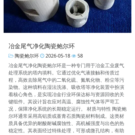
冶金尾气净化陶瓷鲍尔环
陶瓷鲍尔环
2026-05-18
58
冶金尾气净化陶瓷鲍尔环是一种专门用于冶金工业废气
处理系统的塔内填料。它通过优化气液接触和传质过
程，高效去除尾气中的二氧化硫、氮氧化物、粉尘等污
染物。这种填料在湿法洗涤、吸收塔等净化装置中扮演
着核心角色，是实现冶金行业环保达标与资源回收的关
键组件。其设计旨在应对高温、腐蚀性气体等严苛工
况，保障净化系统的长期稳定运行。 材质与特性 陶瓷鲍
尔环通常采用高铝质或堇青石质陶瓷材料制成。这类材
质具备优异的耐酸耐碱腐蚀性、高机械强度与出色的热
稳定性。其表面经过特殊处理，可形成微孔结构，有助