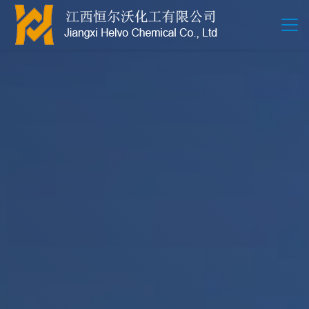
江西恒尔沃-鲍尔环-活性氧化铝-拉西环-波纹规整散