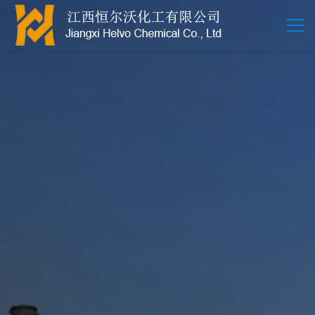
江西恒尔沃-鲍尔环-活性氧化铝-拉西环-波纹规整散