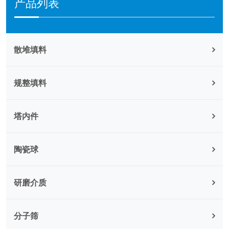
产品列表
散堆填料
规整填料
塔内件
陶瓷球
研磨介质
分子筛