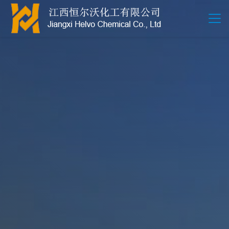
江西恒尔沃-鲍尔环-活性氧化铝-拉西环-波纹规整散