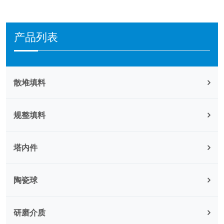
产品列表
散堆填料
规整填料
塔内件
陶瓷球
研磨介质