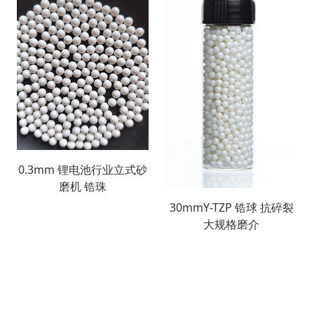
0.3mm 锂电池行业立式砂
磨机 锆珠
30mmY-TZP 锆球 抗碎裂
大规格磨介