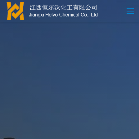
江西恒尔沃-鲍尔环-活性氧化铝-拉西环-波纹规整散