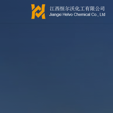
江西恒尔沃-鲍尔环-活性氧化铝-拉西环