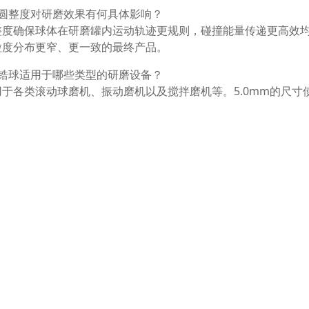
高圆整度对研磨效果有何具体影响？
整度确保球体在研磨罐内运动轨迹更规则，碰撞能量传递更高效
粒度分布更窄、更一致的最终产品。
该锆球适用于哪些类型的研磨设备？
用于各类滚动球磨机、振动磨机以及搅拌磨机等。5.0mm的尺
从实验研究到大规模生产的多种设备配置。
相关产品