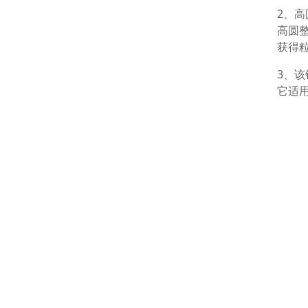
2、
高圆
获得
3、
它适
适应