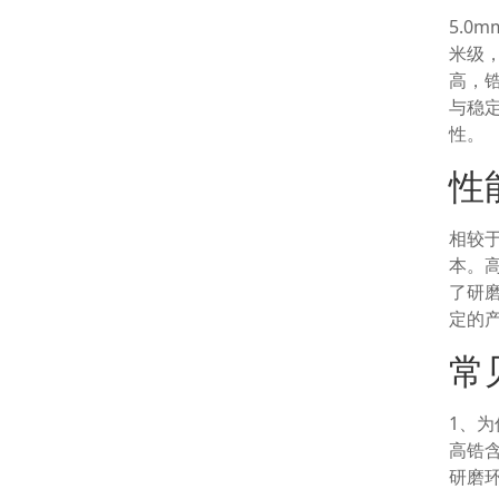
5.
米级
高，
与稳
性。
性
相较
本。
了研
定的
常
1、为
高锆
研磨