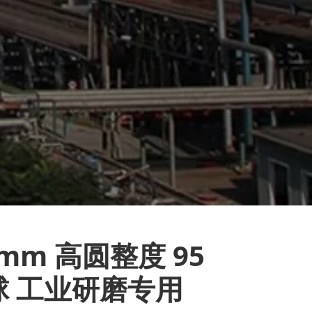
0mm 高圆整度 95
球 工业研磨专用