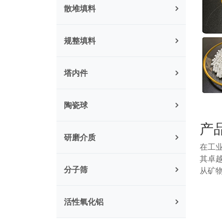
散堆填料
规整填料
塔内件
陶瓷球
产
研磨介质
在工
其卓
分子筛
从矿
活性氧化铝