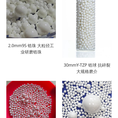
2.0mm95 锆珠 大粒径工
业研磨锆珠
30mmY-TZP 锆球 抗碎裂
大规格磨介