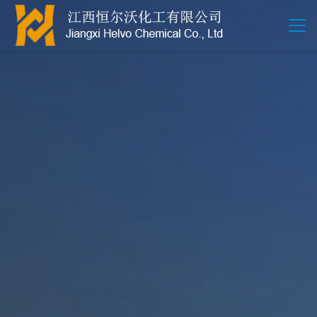
江西恒尔沃-鲍尔环-活性氧化铝-拉西环-波纹规整散