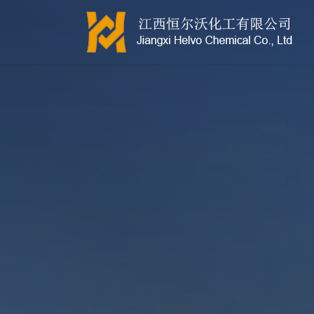
江西恒尔沃-鲍尔环-活性氧化铝-拉西环