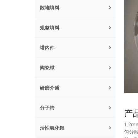
散堆填料
规整填料
塔内件
陶瓷球
研磨介质
分子筛
产
1.
活性氧化铝
匀分