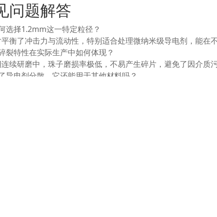
见问题解答
何选择1.2mm这一特定粒径？
寸平衡了冲击力与流动性，特别适合处理微纳米级导电剂，能在
抗碎裂特性在实际生产中如何体现？
期连续研磨中，珠子磨损率极低，不易产生碎片，避免了因介质
除了导电剂分散，它还能用于其他材料吗？
硬度与化学稳定性也适用于其他需要精细研磨的高性能陶瓷、电
相关产品