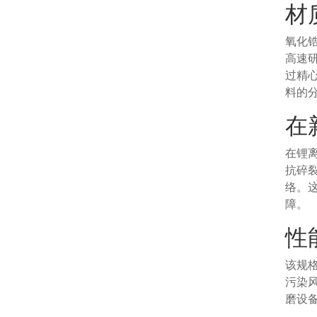
材
氧化
高速
过精
料的
在
在锂
抗碎
络。
障。
性
该规
污染
磨设