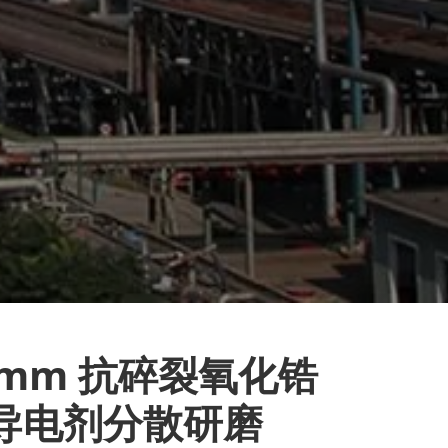
2mm 抗碎裂氧化锆
 导电剂分散研磨