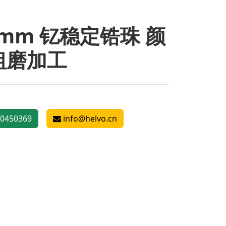
5mm 钇稳定锆珠 颜
粗磨加工
0450369
info@helvo.cn