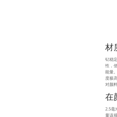
材
钇稳
性，
能量
度极
对颜
在
2.
量该