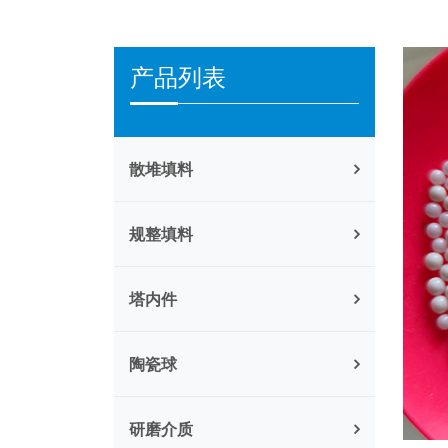
产品列表
散堆填料
规整填料
塔内件
陶瓷球
研磨介质