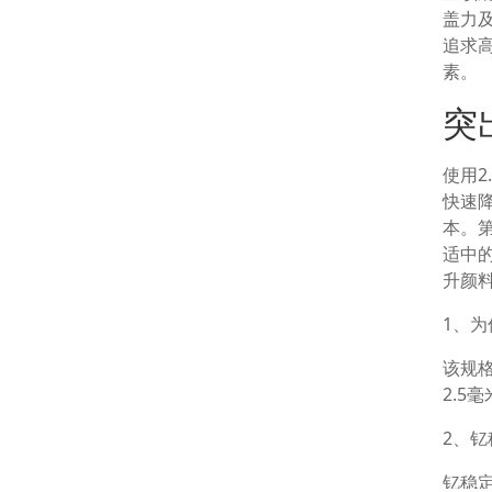
盖力
追求
素。
突
使用
快速
本。
适中
升颜
1、为
该规
2.
2、
钇稳