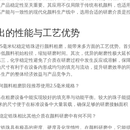
及产品稳定性至关重要。其应用不仅局限于传统有机颜料，也适
高产能与一致性的现代化颜料生产线中，选用合适的研磨介质是
出的性能与工艺优势
2.5毫米钇稳定锆珠进行颜料粗磨，能带来多方面的工艺优势。
降低颜料初始粒径，缩短研磨时间。其次，优异的耐磨性极大延
第三，化学稳定性避免了介质在研磨过程中发生反应或溶解，保
的尺寸有利于在设备内形成均匀的填充与流动，提升研磨效率的
料生产的整体经济效益与产品竞争力。
何颜料粗磨阶段推荐使用2.5毫米规格？
格在粗磨设备中能实现较好的填充率与动能平衡。较大的珠子能
5毫米的尺寸便于在标准设备中大量装载，确保足够的研磨接触面
钇稳定锆珠相比其他介质在颜料研磨中有何不同？
定锆珠具有极高的密度、硬度及化学惰性。在颜料研磨中，它能