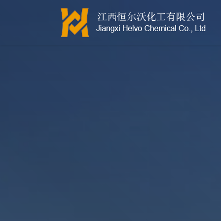
江西恒尔沃-鲍尔环-活性氧化铝-拉西环