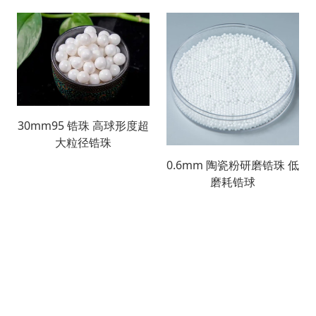
30mm95 锆珠 高球形度超
大粒径锆珠
0.6mm 陶瓷粉研磨锆珠 低
磨耗锆球
搜索