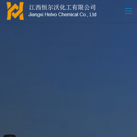
江西恒尔沃-鲍尔环-活性氧化铝-拉西环-波纹规整散