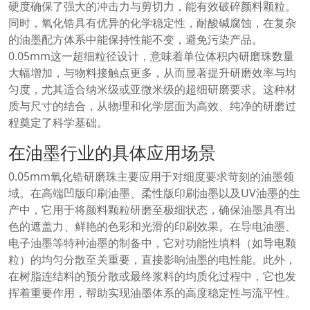
硬度确保了强大的冲击力与剪切力，能有效破碎颜料颗粒。
同时，氧化锆具有优异的化学稳定性，耐酸碱腐蚀，在复杂
的油墨配方体系中能保持性能不变，避免污染产品。
0.05mm这一超细粒径设计，意味着单位体积内研磨珠数量
大幅增加，与物料接触点更多，从而显著提升研磨效率与均
匀度，尤其适合纳米级或亚微米级的超细研磨要求。这种材
质与尺寸的结合，从物理和化学层面为高效、纯净的研磨过
程奠定了科学基础。
在油墨行业的具体应用场景
0.05mm氧化锆研磨珠主要应用于对细度要求苛刻的油墨领
域。在高端凹版印刷油墨、柔性版印刷油墨以及UV油墨的生
产中，它用于将颜料颗粒研磨至极细状态，确保油墨具有出
色的遮盖力、鲜艳的色彩和光滑的印刷效果。在导电油墨、
电子油墨等特种油墨的制备中，它对功能性填料（如导电颗
粒）的均匀分散至关重要，直接影响油墨的电性能。此外，
在树脂连结料的预分散或最终浆料的均质化过程中，它也发
挥着重要作用，帮助实现油墨体系的高度稳定性与流平性。