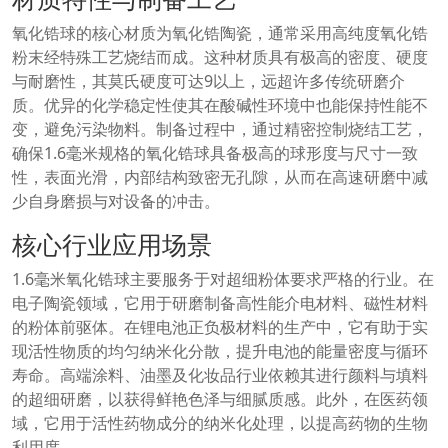
氧化锆球的核心材质为氧化锆陶瓷，通常采用高纯度氧化锆
粉末经特殊工艺烧结而成。这种材质具有极高的密度、硬度
与耐磨性，其莫氏硬度可达9以上，远超许多传统研磨介
质。优异的化学稳定性使其在酸碱性环境中也能保持性能不
变，避免污染物料。制备过程中，通过精密控制烧结工艺，
确保1.6毫米规格的氧化锆球具备极高的球形度与尺寸一致
性，表面光滑，内部结构致密无孔隙，从而在高速研磨中减
少自身磨损与对设备的冲击。
核心行业应用场景
1.6毫米氧化锆球主要服务于对超细粉体要求严格的行业。在
电子陶瓷领域，它用于研磨制备高性能介电材料、磁性材料
的粉体前驱体。在锂电池正负极材料的生产中，它有助于实
现活性物质的均匀纳米化分散，提升电池的能量密度与循环
寿命。高端涂料、油墨及化妆品行业依赖其进行颜料与填料
的超细研磨，以获得鲜艳色泽与细腻质感。此外，在医药领
域，它用于活性药物成分的纳米化处理，以提高药物的生物
利用度。