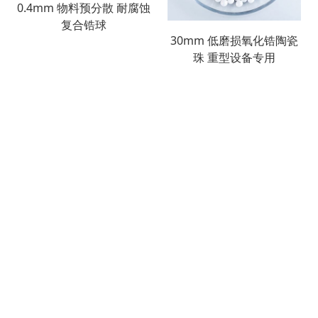
0.4mm 物料预分散 耐腐蚀
复合锆球
30mm 低磨损氧化锆陶瓷
珠 重型设备专用
搜索
产品列表
散堆填料