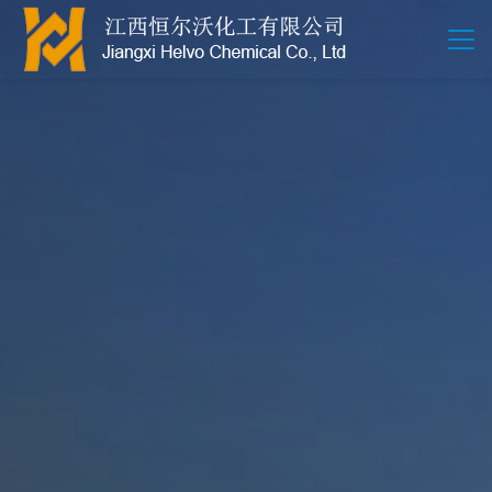
江西恒尔沃-鲍尔环-活性氧化铝-拉西环-波纹规整散