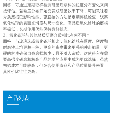
回答：可通过定期取样检测研磨后浆料的粒度分布变化来间
接评估。若粒度分布开始变宽或研磨效率下降，可能意味着
介质磨损已影响性能。更直接的方法是定期停机检查，观察
氧化锆球的表面光滑度与尺寸变化。高品质氧化锆球的磨损
率极低，长期使用仍能保持良好状态。
3、氧化锆球与其他材质研磨介质相比有何不同？
回答：与玻璃珠或氧化铝球相比，氧化锆球在硬度、密度和
耐磨性上均更胜一筹。更高的密度带来更强的冲击能量，更
硬的材质确保自身磨损极少，且不引入杂质。这使得它在需
要高强度研磨和极高产品纯度的应用中成为更优选择，虽然
初始成本可能较高，但综合使用寿命和产品质量提升来看，
其性价比往往更高。
产品列表