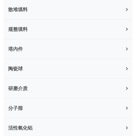
散堆填料
规整填料
塔内件
陶瓷球
研磨介质
分子筛
活性氧化铝