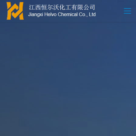
江西恒尔沃-鲍尔环-活性氧化铝-拉西环-波纹规整散