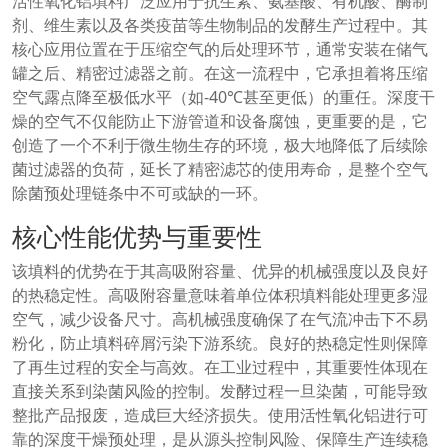
活性氧化铝填料广泛应用于抗生素、氨基酸、有机酸、酶制
剂、维生素以及各类疫苗等生物制品的发酵生产过程中。其
核心应用位置在于压缩空气的后处理环节，通常安装在储气
罐之后、精密过滤器之前。在这一流程中，它承担着将压缩
空气露点降至极低水平（如-40℃甚至更低）的重任。深度干
燥的空气不仅能防止下游管道和设备腐蚀，更重要的是，它
创造了一个不利于微生物生存的环境，极大地降低了后续除
菌过滤器的负荷，延长了精密滤芯的使用寿命，是整个空气
除菌预处理链条中不可或缺的一环。
核心性能优势与重要性
该填料的优势在于其高吸附容量、优异的机械强度以及良好
的热稳定性。高吸附容量意味着单位体积填料能处理更多湿
空气，减少设备尺寸。高机械强度确保了在气流冲击下不易
粉化，防止填料碎屑污染下游系统。良好的热稳定性则保障
了再生过程的安全与高效。在工业过程中，其重要性体现在
直接关系到染菌风险的控制。发酵过程一旦染菌，可能导致
整批产品报废，造成巨大经济损失。使用活性氧化铝进行可
靠的深度干燥预处理，是从源头控制风险、保障生产连续稳