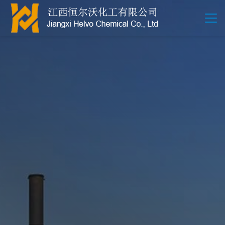
江西恒尔沃-鲍尔环-活性氧化铝-拉西环-波纹规整散