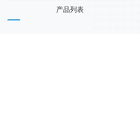
产品列表
散堆填料
规整填料
塔内件
陶瓷球
研磨介质
分子筛
活性氧化铝
联系我们
江西省萍乡市安源工业园