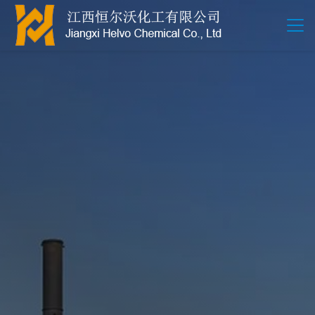
江西恒尔沃-鲍尔环-活性氧化铝-拉西环-波纹规整散