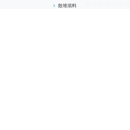
散堆填料
规整填料
塔内件
陶瓷球
研磨介质
分子筛
活性氧化铝
联系我们
江西省萍乡市安源工业园
173-7045-0369
info@helvo.cn