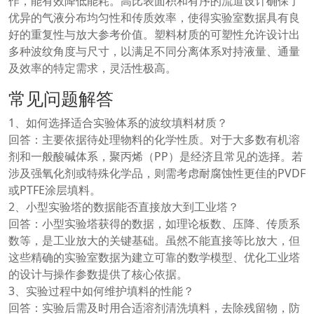
作，能有效降低能耗。高比表面积和有序的流道设计确保了
优异的气液分布均匀性和传质效率，使得实验室数据具有良
好的重复性与放大参考价值。塑料材质的可塑性允许设计出
多种波纹角度与尺寸，以满足不同分离体系对持液量、通量
及效率的特定需求，灵活性极高。
常见问题解答
1、如何选择适合实验体系的波纹填料材质？
回答：主要依据待处理物料的化学性质。对于大多数有机溶
剂和一般酸碱体系，聚丙烯（PP）是经济且常见的选择。若
涉及强氧化剂或特殊化学品，则需考虑耐腐蚀性更佳的PVDF
或PTFE涂层填料。
2、小型实验塔的数据能否直接放大到工业塔？
回答：小型实验塔获得的数据，如理论板数、压降、传质系
数等，是工业放大的关键基础。虽然不能直接等比放大，但
这些精确的实验室数据为建立可靠的数学模型、优化工业塔
的设计与操作参数提供了核心依据。
3、实验过程中如何维护填料的性能？
回答：实验后需及时用合适溶剂清洗填料，去除残留物，防