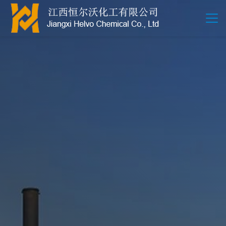
江西恒尔沃-鲍尔环-活性氧化铝-拉西环-波纹规整散