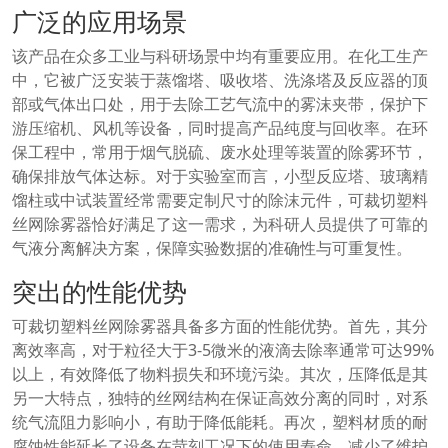
广泛的应用场景
该产品在众多工业与科研场景中均有重要应用。在化工生产
中，它被广泛安装于蒸馏塔、吸收塔、洗涤塔及反应器的顶
部或气体出口处，用于去除工艺气流中的雾沫夹带，保护下
游压缩机、风机等设备，同时提高产品纯度与回收率。在环
保工程中，常用于烟气脱硫、废水处理等装置的除雾环节，
确保排放气体达标。对于实验室而言，小型反应塔、玻璃精
馏柱或中试装置经常需要定制尺寸的除沫元件，可裁切塑料
丝网除雾器恰好满足了这一需求，为科研人员提供了可靠的
气液分离解决方案，保障实验数据的准确性与可重复性。
突出的性能优势
可裁切塑料丝网除雾器具备多方面的性能优势。首先，其分
离效率高，对于粒径大于3-5微米的液滴去除率通常可达99%
以上，有效降低了物料损失和环境污染。其次，压降低是其
另一大特点，独特的丝网结构在保证高效分离的同时，对系
统气流阻力影响小，有助于降低能耗。再次，塑料材质的耐
腐蚀性能延长了设备在苛刻工况下的使用寿命，减少了维护