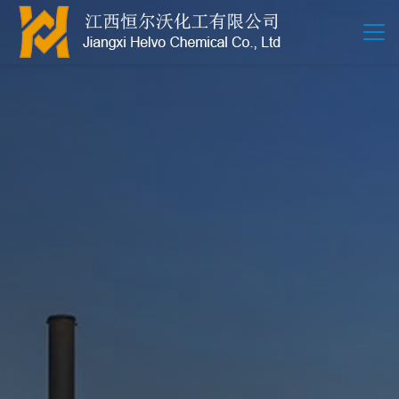
江西恒尔沃-鲍尔环-活性氧化铝-拉西环-波纹规整散