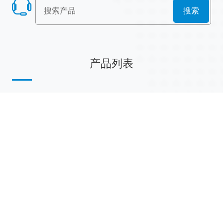
搜索
产品列表
散堆填料
规整填料
塔内件
陶瓷球
研磨介质
分子筛
活性氧化铝