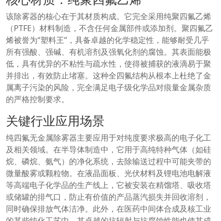
该除雾器的核心在于其材质构成。它完全采用纯聚四氟乙烯
（PTFE）材料制造，不含任何金属部件或添加剂。聚四氟乙
烯被誉为“塑料王”，具备卓越的化学稳定性，能够耐受几乎
所有强酸、强碱、有机溶剂及强氧化剂的腐蚀。其表面能极
低，具有优异的不粘性与疏水性，使得被捕获的液滴易于聚
并排出，有效防止堵塞。这种全四氟结构从根本上杜绝了金
属离子污染的风险，完全满足电子级化学品对痕量金属杂质
的严格控制要求。
关键行业应用场景
纯四氟无金属除雾器主要应用于对纯度要求极高的电子化工
及相关领域。在半导体制造中，它用于高纯特种气体（如硅
烷、磷烷、氨气）的净化系统，去除输送过程中可能夹带的
微量酸雾或颗粒物。在液晶面板、光伏材料及锂电池电解液
等高端电子化学品的生产线上，它被安装在精馏塔、吸收塔
或储罐的排气口，防止有价值的产品蒸汽损失并回收溶剂，
同时确保排放气体洁净。此外，在医药中间体合成及核工业
的某些纯化工艺中，其卓越的抗辐射与抗腐蚀性能也使其成