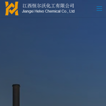
江西恒尔沃-鲍尔环-活性氧化铝-拉西环-波纹规整散