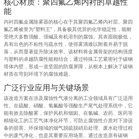
核心材质：聚四氟乙烯内衬的卓越性
能
内衬四氟金属除雾器的核心在于其聚四氟乙烯内衬层。聚四
氟乙烯被誉为“塑料王”，具备极其优异的化学稳定性，能耐
受绝大多数强酸、强碱及有机溶剂的腐蚀。其表面能极低，
具有出色的不粘性与疏水性，使得雾滴难以附着并易于脱
落，从而显著提升除沫效率。该材料将金属骨架的结构强度
与塑料的卓越防腐性能相结合，通过特殊工艺紧密衬于碳钢
塔体内壁，形成一道坚固的防腐屏障，从根本上解决了碳钢
材质在苛刻环境下的腐蚀难题。
广泛行业应用与关键场景
该改造方案在涉及腐蚀性气液分离的工业领域具有广泛适用
性。在硫酸、硝酸、氢氟酸等强酸生产尾气处理系统中，它
能有效去除酸雾，保护风机和烟囱。在氯碱、农药、医药等
精细化工的工艺气体净化环节，可防止腐蚀性介质对下游设
备的损害。环保领域的烟气脱硫脱硝后处理、废水处理过程
中的废气净化，也是其重要应用场景。通过改造原有碳钢