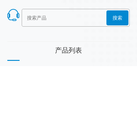
搜索
产品列表
散堆填料
规整填料
塔内件
陶瓷球
研磨介质
分子筛
活性氧化铝