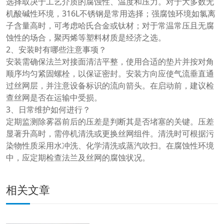
选择取决于工艺介质的腐蚀性、温度和压力。对于大多数无
机酸碱性环境，316L不锈钢是常用选择；强腐蚀环境如氯离
子含量高时，可考虑哈氏合金或钛材；对于常温常压且无腐
蚀性的场合，聚丙烯等塑料材质是经济之选。
2、安装时有哪些注意事项？
安装需确保法兰对接面清洁平整，使用合适的垫片并按对角
顺序均匀紧固螺栓，以保证密封。安装方向应使气流垂直通
过丝网层，并注意设备标识的流向箭头。在启动前，建议检
查丝网是否在运输中受损。
3、日常维护如何进行？
定期监测除雾器前后的压差是判断其是否堵塞的关键。压差
显著升高时，需停机清洗或更换丝网组件。清洗时可根据污
染物性质采用水冲洗、化学清洗或蒸汽吹扫。在腐蚀性环境
中，应定期检查法兰及丝网的腐蚀状况。
相关文章