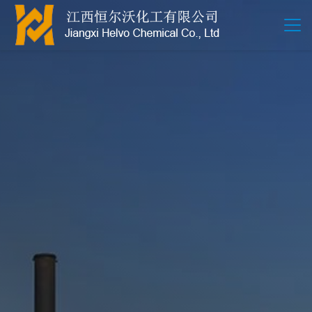
江西恒尔沃-鲍尔环-活性氧化铝-拉西环-波纹规整散