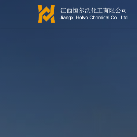
江西恒尔沃-鲍尔环-活性氧化铝-拉西环