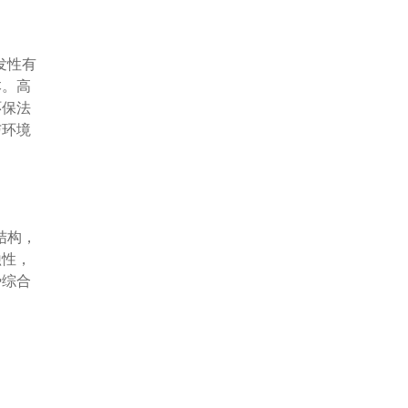
发性有
本。高
环保法
与环境
结构，
蚀性，
势综合