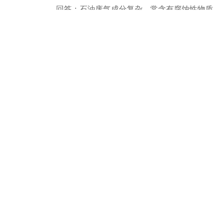
回答：石油废气成分复杂，常含有腐蚀性物质。
其规整结构优化了气液接触，适合处理流量与
2、这种填料如何影响净化塔的运行能耗？
回答：填料的结构设计旨在降低气体通过时的
从而直接降低了系统的整体能耗，有助于实现
3、在安装和维护方面需要注意什么？
回答：安装时应确保填料片规整排列，紧密且
常维护主要关注塔内支撑结构的稳定性及喷淋