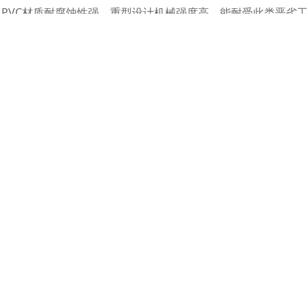
PVC材质耐腐蚀性强，重型设计机械强度高，能耐受此类恶劣
浓度变化较大的废气，确保净化效果稳定。
阻力，即压降。较低的压降意味着驱动气体流动所需的风机功率
节能运行。
均匀地填充塔截面，避免留有过大间隙。由于其重型且耐用的特
系统的均匀性，填料本身在正常操作条件下无需频繁检修或更换