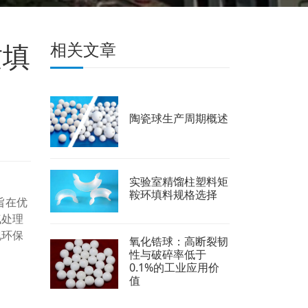
质填
相关文章
陶瓷球生产周期概述
实验室精馏柱塑料矩
鞍环填料规格选择
旨在优
气处理
现环保
氧化锆球：高断裂韧
性与破碎率低于
0.1%的工业应用价
值