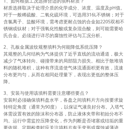
1、如何根据工况选择合适的填料材质？
材质选择取决于处理介质的化学成分、浓度、温度及pH值。
对于一般稀硫酸、二氧化硫环境，可选用316L不锈钢；对于
含氯离子、盐酸环境，需考虑更耐点蚀的合金如2205双相不
锈钢或钛材；对于强氧化性酸或复杂混合酸，则可能需要哈
氏合金。必须进行详尽的腐蚀性评估与工况分析。
2、孔板金属波纹规整填料为何能降低系统压降？
其规整的几何结构为气体提供了近乎直线的流动通道，极大
减少了气体转向、碰撞带来的局部阻力损失。相比于散堆填
料的随机堆积，这种有序流道使气体流通面积更有效，流速
分布更均匀，从而在相同处理量下，表现出更低的整体压
降。
3、安装与使用该填料需要注意哪些要点？
安装时必须确保填料盘水平，各盘之间填料片方向按要求旋
转特定角度（通常为90度），以保证气液良好分布。入塔气
体需设置有效的除沫和分布器，防止液体夹带和初始分布不
均。运行中需监控压降变化，作为判断是否堵塞或结垢的重
要依据。定期检查时应关注填料片有无变形或腐蚀减薄迹