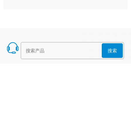
搜索
产品列表
散堆填料
规整填料
塔内件