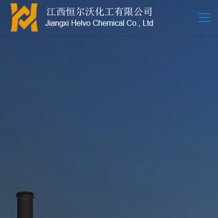
江西恒尔沃-鲍尔环-活性氧化铝-拉西环-波纹规整散