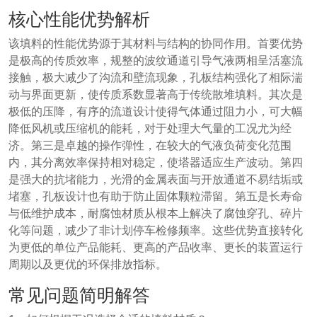
核心性能优势解析
该填料的性能优势源于其材料与结构的协同作用。首要优势
是极高的传质效率，规整的波纹通道引导气液两相呈活塞流
接触，极大减少了沟流和壁流现象，孔板结构强化了相际湍
动与界面更新，使传质系数显著高于传统散堆填料。其次是
极低的压降，有序的流道设计使得气体通过阻力小，可大幅
降低风机或压缩机的能耗，对于处理大气量的工况尤为经
济。第三是卓越的操作弹性，在较大的气液负荷变化范围
内，其分离效率保持相对稳定，使塔器适应生产波动。第四
是强大的抗堵能力，光滑的金属表面与开放通道不易结垢或
堵塞，孔板设计也有助于防止固体颗粒滞留。第五是长寿命
与低维护成本，耐腐蚀材质从根本上解决了腐蚀穿孔、碎片
化等问题，减少了非计划停车检修频率。这些优势直接转化
为更低的单位产品能耗、更高的产品收率、更长的装置运行
周期以及更优的环保排放指标。
常见问题简明解答