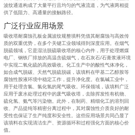
波纹通道构成了大量平行且均匀的气液流道，为气液两相提
供了低阻力、高通量的接触路径。
广泛行业应用场景
吸收塔耐腐蚀孔板金属波纹规整填料凭借其耐腐蚀与高效传
质的双重优势，在多个关键工业领域得到深度应用。在烟气
脱硫领域，它是湿法脱硫吸收塔的核心内件，用于处理燃煤
电厂、钢铁厂排放的高温含硫烟气，在石灰石/石膏浆液环境
中实现二氧化硫的高效吸收。化工生产中的酸性气体净化，
如合成气脱碳、天然气脱硫脱碳，该填料在甲基二乙醇胺等
腐蚀性胺液环境中稳定工作，提升净化度。在氯碱工业中，
用于处理含氯、氯化氢的尾气吸收。环保领域，该填料广泛
应用于废水处理过程中的废气吸收塔，去除挥发性有机物、
硫化氢、氨气等污染物。此外，在制药、精细化工的溶剂回
收、产品提纯等精密分离过程中，其对腐蚀性介质良好的耐
受性也保证了生产纯度和安全性。这些应用场景共同凸显了
该填料在实现清洁生产、资源循环和过程强化方面的核心价
值。