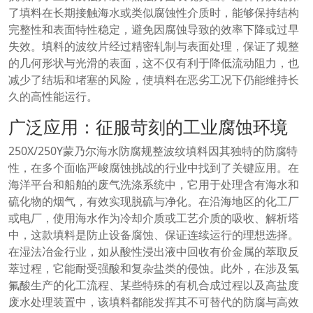
了填料在长期接触海水或类似腐蚀性介质时，能够保持结构
完整性和表面特性稳定，避免因腐蚀导致的效率下降或过早
失效。填料的波纹片经过精密轧制与表面处理，保证了规整
的几何形状与光滑的表面，这不仅有利于降低流动阻力，也
减少了结垢和堵塞的风险，使填料在恶劣工况下仍能维持长
久的高性能运行。
广泛应用：征服苛刻的工业腐蚀环境
250X/250Y蒙乃尔海水防腐规整波纹填料因其独特的防腐特
性，在多个面临严峻腐蚀挑战的行业中找到了关键应用。在
海洋平台和船舶的废气洗涤系统中，它用于处理含有海水和
硫化物的烟气，有效实现脱硫与净化。在沿海地区的化工厂
或电厂，使用海水作为冷却介质或工艺介质的吸收、解析塔
中，这款填料是防止设备腐蚀、保证连续运行的理想选择。
在湿法冶金行业，如从酸性浸出液中回收有价金属的萃取反
萃过程，它能耐受强酸和复杂盐类的侵蚀。此外，在涉及氢
氟酸生产的化工流程、某些特殊的有机合成过程以及高盐度
废水处理装置中，该填料都能发挥其不可替代的防腐与高效