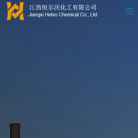
江西恒尔沃-鲍尔环-活性氧化铝-拉西环-波纹规整散