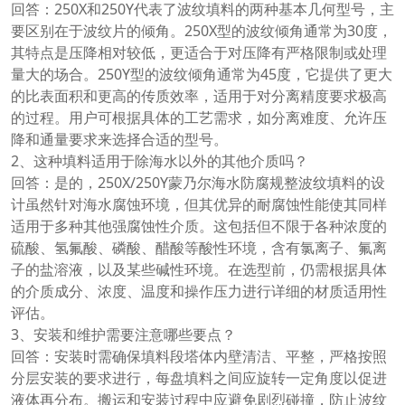
回答：250X和250Y代表了波纹填料的两种基本几何型号，主
要区别在于波纹片的倾角。250X型的波纹倾角通常为30度，
其特点是压降相对较低，更适合于对压降有严格限制或处理
量大的场合。250Y型的波纹倾角通常为45度，它提供了更大
的比表面积和更高的传质效率，适用于对分离精度要求极高
的过程。用户可根据具体的工艺需求，如分离难度、允许压
降和通量要求来选择合适的型号。
2、这种填料适用于除海水以外的其他介质吗？
回答：是的，250X/250Y蒙乃尔海水防腐规整波纹填料的设
计虽然针对海水腐蚀环境，但其优异的耐腐蚀性能使其同样
适用于多种其他强腐蚀性介质。这包括但不限于各种浓度的
硫酸、氢氟酸、磷酸、醋酸等酸性环境，含有氯离子、氟离
子的盐溶液，以及某些碱性环境。在选型前，仍需根据具体
的介质成分、浓度、温度和操作压力进行详细的材质适用性
评估。
3、安装和维护需要注意哪些要点？
回答：安装时需确保填料段塔体内壁清洁、平整，严格按照
分层安装的要求进行，每盘填料之间应旋转一定角度以促进
液体再分布。搬运和安装过程中应避免剧烈碰撞，防止波纹