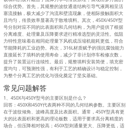
综合优势。首先，其规整的波纹通道结构引导气液两相呈活
塞流接触，极大减少了沟流和壁流现象，使相际接触面积大
且均匀，传质效率显著高于散堆填料。其次，450X/450Y型
号分别对应不同的比表面积和几何结构，为用户提供了根据
分离难度、处理量及压降要求进行精准选型的灵活性。低阻
力特性意味着在相同处理量下风机或压缩机能耗更低，符合
节能降耗的工业趋势。再次，316L材质赋予的强抗腐蚀能力
直接延长了填料的使用寿命，减少了非计划停车检修次数，
提升了装置运行连续性。最后，规整填料安装简便，填充密
度均匀，可预测性强，有利于工艺的精确设计与稳定控制，
为整个分离工艺的优化与强化奠定了坚实基础。
常见问题解答
1、450X与450Y型号的主要区别是什么？
回答：450X和450Y代表两种不同的几何结构参数。主要区别
在于波纹倾角、波峰高度及比表面积。通常，450Y型具有更
大的比表面积和更高的理论板数，适用于要求高分离精度的
场合，但压降相对较高；450X型则通量更大、压降更低，适