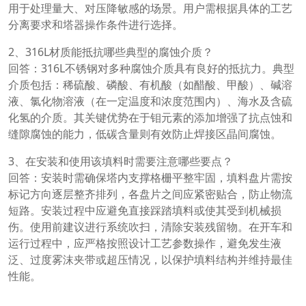
用于处理量大、对压降敏感的场景。用户需根据具体的工艺
分离要求和塔器操作条件进行选择。
2、316L材质能抵抗哪些典型的腐蚀介质？
回答：316L不锈钢对多种腐蚀介质具有良好的抵抗力。典型
介质包括：稀硫酸、磷酸、有机酸（如醋酸、甲酸）、碱溶
液、氯化物溶液（在一定温度和浓度范围内）、海水及含硫
化氢的介质。其关键优势在于钼元素的添加增强了抗点蚀和
缝隙腐蚀的能力，低碳含量则有效防止焊接区晶间腐蚀。
3、在安装和使用该填料时需要注意哪些要点？
回答：安装时需确保塔内支撑格栅平整牢固，填料盘片需按
标记方向逐层整齐排列，各盘片之间应紧密贴合，防止物流
短路。安装过程中应避免直接踩踏填料或使其受到机械损
伤。使用前建议进行系统吹扫，清除安装残留物。在开车和
运行过程中，应严格按照设计工艺参数操作，避免发生液
泛、过度雾沫夹带或超压情况，以保护填料结构并维持最佳
性能。