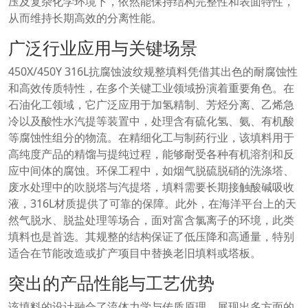
压及复杂化学环境下，依然能保持结构完整性和表面特性，
从而维持长期高效的分离性能。
广泛行业应用与关键场景
450X/450Y 316L抗腐蚀波纹规整填料凭借其出色的耐腐蚀性
和高效传质特性，在多个关键工业领域扮演着重要角色。在
石油化工领域，它广泛应用于加氢精制、芳烃分离、乙烯急
冷以及酸性水汽提等装置中，处理含有硫化氢、氨、有机酸
等腐蚀性组分的物流。在精细化工与制药行业，该填料用于
高纯度产品的精馏与提纯过程，能够耐受各种有机溶剂和反
应中间体的腐蚀。环保工程中，如烟气脱硫脱硝的洗涤塔、
废水处理中的吹脱塔与汽提塔，填料需要长期接触酸碱吸收
液，316L材质提供了可靠的保障。此外，在海洋平台上的天
然气脱水、脱盐处理等场合，面对富含氯离子的环境，此类
填料也是首选。其规整的结构保证了低压降和高通量，特别
适合在节能改造或扩产项目中替换老旧填料或塔板。
突出的产品性能与工艺优势
该填料的设计融合了流体力学与传质原理，展现出多方面的