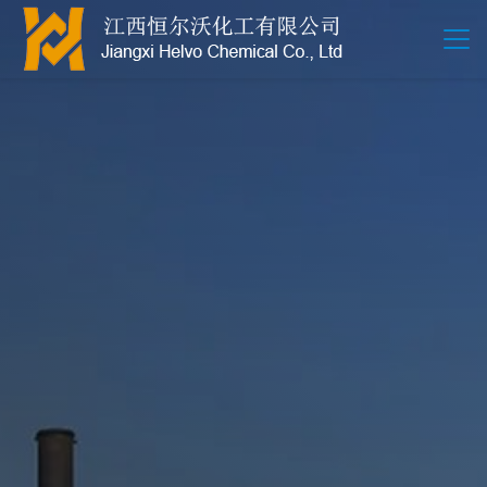
江西恒尔沃-鲍尔环-活性氧化铝-拉西环-波纹规整散