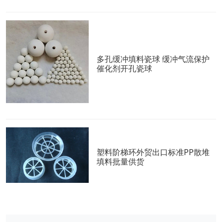
多孔缓冲填料瓷球 缓冲气流保护
催化剂开孔瓷球
塑料阶梯环外贸出口标准PP散堆
填料批量供货