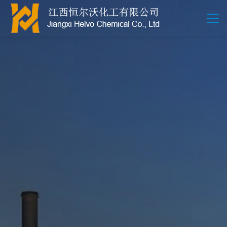
江西恒尔沃-鲍尔环-活性氧化铝-拉西环-波纹规整散