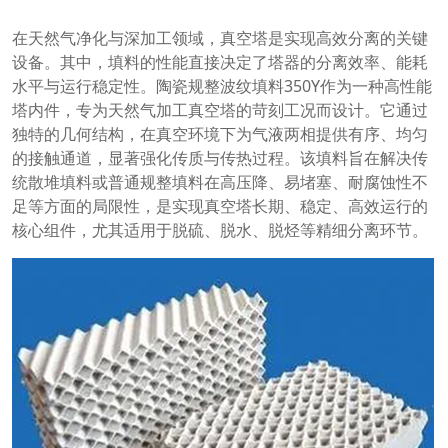
在天然气净化与深加工领域，真空塔是实现高效分离的关键
设备。其中，填料的性能直接决定了塔器的分离效率、能耗
水平与运行稳定性。陶瓷规整波纹填料350Y作为一种高性能
塔内件，专为天然气加工真空塔的苛刻工况而设计。它通过
独特的几何结构，在真空环境下为气液两相提供有序、均匀
的接触通道，显著强化传质与传热过程。该填料旨在解决传
统散堆填料或普通规整填料在高压降、易堵塞、耐腐蚀性不
足等方面的局限性，是实现真空塔长期、稳定、高效运行的
核心组件，尤其适用于脱硫、脱水、脱烃等精细分离环节。