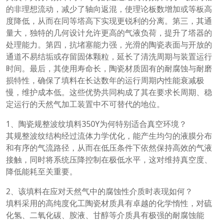
的非理想流动，减少了轴向返混，使理论板数增加或等板高
度降低，从而在同等塔高下实现更锐利的分离。第三，其通
量大，独特的几何设计允许更高的气液负荷，提升了塔器的
处理能力。第四，抗堵塞能力强，光滑的陶瓷表面与开放的
通道不易结垢或存留固体颗粒，延长了清洗周期与装置运行
时间。最后，其使用寿命长，陶瓷材质固有的耐腐蚀与耐磨
损特性，确保了填料在长达数年的运行周期内性能衰减极
慢，维护成本低。这些优势共同构成了其在要求长周期、稳
定运行的天然气加工装置中不可替代的地位。
1、陶瓷规整波纹填料350Y为何特别适合真空环境？
其规整波纹结构经过流体力学优化，能产生均匀的液膜分布
和有序的气流路径，从而在低压条件下依然保持高效的气液
接触，同时将系统压降控制在极低水平，这对维持真空度、
降低能耗至关重要。
2、该填料在应对天然气中的腐蚀性介质时表现如何？
填料采用的高纯度化工陶瓷材质具有卓越的化学惰性，对硫
化氢、二氧化碳、胺液、甘醇等介质具有极强的耐腐蚀能