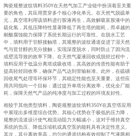
陶瓷规整波纹填料350Y在天然气加工产业链中扮演着至关重
要的角色，其应用贯穿多个核心净化单元。在天然气脱硫单
元，真空塔利用该填料进行胺液再生，高效解吸富胺液中的
硫化氢，其低压降特性显著降低了再生塔的能耗，而卓越的
耐酸腐蚀能力保障了系统长期运行的可靠性。在脱水工艺
中，填料用于甘醇接触塔，其规整的波纹通道促进了湿天然
气与贫甘醇的充分接触，实现深度脱水，同时防止了因沟流
或壁流导致的效率下降。在天然气凝液回收或脱烃过程中，
填料应用于低温分离塔或吸收塔，其高效的传质性能有助于
提高轻烃回收率，确保产品气达到管输标准。此外，在硫磺
回收尾气处理等环保环节，其稳定性能也至关重要。这些应
用共同指向一个目标：通过提升单塔分离效率，优化全厂能
耗，保障天然气产品的纯净度与加工过程的环境友好性。
相较于其他类型填料，陶瓷规整波纹填料350Y在真空塔应用
中展现出多维度综合优势。其核心优势在于极低的压力降，
规整的流道设计使气相流动阻力大幅减小，这对于维持真空
系统的负压、降低压缩机或真空泵的能耗具有决定性意义。
其次，其分离效率高，均匀的通道结构有效抑制了气液两相