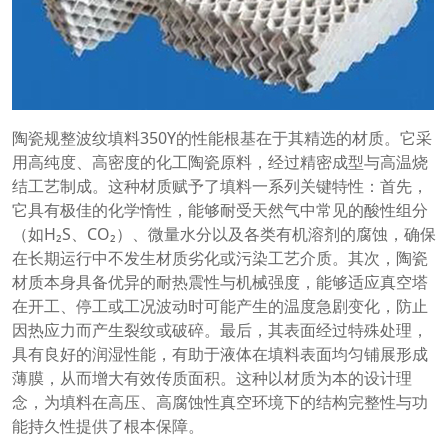
陶瓷规整波纹填料350Y的性能根基在于其精选的材质。它采
用高纯度、高密度的化工陶瓷原料，经过精密成型与高温烧
结工艺制成。这种材质赋予了填料一系列关键特性：首先，
它具有极佳的化学惰性，能够耐受天然气中常见的酸性组分
（如H₂S、CO₂）、微量水分以及各类有机溶剂的腐蚀，确保
在长期运行中不发生材质劣化或污染工艺介质。其次，陶瓷
材质本身具备优异的耐热震性与机械强度，能够适应真空塔
在开工、停工或工况波动时可能产生的温度急剧变化，防止
因热应力而产生裂纹或破碎。最后，其表面经过特殊处理，
具有良好的润湿性能，有助于液体在填料表面均匀铺展形成
薄膜，从而增大有效传质面积。这种以材质为本的设计理
念，为填料在高压、高腐蚀性真空环境下的结构完整性与功
能持久性提供了根本保障。