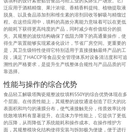
该填料的设计紧密贴合食品与轻工业的实际生产场景。它广
泛应用于酒精精馏、果汁浓缩、香精香料提纯、植物提取液
脱臭、以及食品添加剂和维生素的溶剂回收等解吸与精馏过
程。在这些应用中，填料的高效分离能力意味着可以在更低
的能耗下获得更高纯度的产品，同时减少有价值组分的损
失。其规整的波纹结构确保了低阻力降下的高通量操作，使
得生产装置能够实现紧凑化设计，节省厂房空间。更重要的
是，其卫生级特性使得它特别适用于直接接触最终产品的工
段，满足了HACCP等食品安全管理体系对设备清洁度和可追
溯性的严格要求，是提升生产线整体合规性与产品品质的可
靠选择。
性能与操作的综合优势
食品轻工解吸塔陶瓷规整波纹填料550Y的综合优势体现在多
个层面。在传质性能上，其规整的波纹通道创造了巨大的比
表面积和均匀的液膜分布，使气液接触充分，传质效率比传
统散堆填料有显著提升。在流体力学性能上，它提供了更低
的压降，从而降低了系统能耗和操作成本。在操作维护方
面，其规整模块化结构使得安装与拆卸极为便捷，便于进行