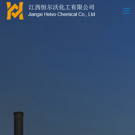
江西恒尔沃-鲍尔环-活性氧化铝-拉西环-波纹规整散