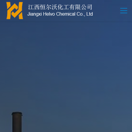
江西恒尔沃-鲍尔环-活性氧化铝-拉西环-波纹规整散