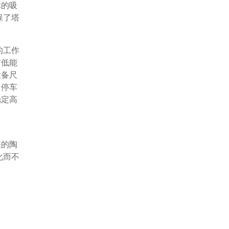
体的吸
保了塔
的工作
与低能
设备尺
了停车
稳定高
差的陶
化而不
具有预
压降和