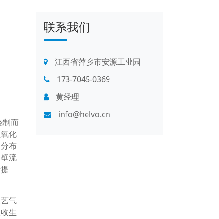
联系我们
江西省萍乡市安源工业园
173-7045-0369
黄经理
info@helvo.cn
烧制而
强氧化
匀分布
和壁流
量提
工艺气
吸收生