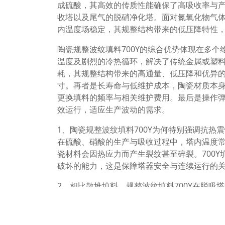
成硫酸，其高效的传质性能确保了高吸收率与
收塔以及尾气的脱硝净化塔。面对氮氧化物气体
内温度场稳定，其规整结构带来的低压降特性
陶瓷规整波纹填料700Y的综合优势体现在多
温度及剧烈的冷热循环，解决了传统金属或塑
耗，其规整结构带来的高通量、低压降和优异
寸。再者是长寿命与低维护成本，陶瓷材质本
更换填料的频率与相关维护费用。最后是操作
效运行，适应生产波动的需求。
1、陶瓷规整波纹填料700Y为何特别强调抗热
在硫酸、硝酸的生产与吸收过程中，塔内温度
瓷材料会因热应力而产生裂纹甚至碎裂。700
破坏的能力，这是保障塔器安全与连续运行的
2、相比散堆填料，规整波纹填料700Y在脱吸
散堆填料床层结构随机，易产生沟流和壁流，导
设的、有序的流体通道，强制气液沿特定路径
更可预测的放大效应，尤其适合对分离要求苛