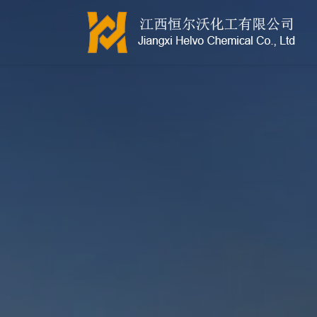
江西恒尔沃-鲍尔环-活性氧化铝-拉西环