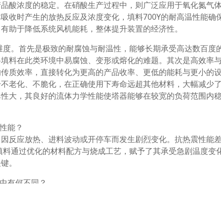
产品酸浓度的稳定。在硝酸生产过程中，则广泛应用于氧化氮气
吸收时产生的放热反应及浓度变化，填料700Y的耐高温性能确
，有助于降低系统风机能耗，整体提升装置的经济性。
个维度。首先是极致的耐腐蚀与耐温性，能够长期承受高达数百度
料填料在此类环境中易腐蚀、变形或熔化的难题。其次是高效率
的传质效率，直接转化为更高的产品收率、更低的能耗与更小的
身不老化、不脆化，在正确使用下寿命远超其他材料，大幅减少
弹性大，其良好的流体力学性能使塔器能够在较宽的负荷范围内
震性能？
常因反应放热、进料波动或开停车而发生剧烈变化。抗热震性能
Y填料通过优化的材料配方与烧成工艺，赋予了其承受急剧温度变
关键。
塔中有何不同？
致气液分布不均、压降较高且效率不稳定。规整波纹填料700Y
接触，分布极其均匀，从而实现了更高的传质效率、更低的单位
刻的大型工业塔器。