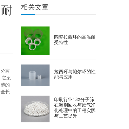
 耐
相关文章
陶瓷拉西环的高温耐
受特性
了分离
拉西环与鲍尔环的性
能与应用
。它采
卓越的
安全长
印刷行业13X分子筛
在溶剂回收与废气净
化处理中的工程实践
与工艺提升