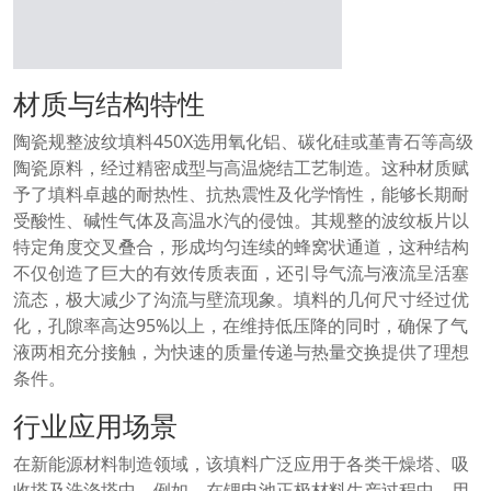
材质与结构特性
陶瓷规整波纹填料450X选用氧化铝、碳化硅或堇青石等高级
陶瓷原料，经过精密成型与高温烧结工艺制造。这种材质赋
予了填料卓越的耐热性、抗热震性及化学惰性，能够长期耐
受酸性、碱性气体及高温水汽的侵蚀。其规整的波纹板片以
特定角度交叉叠合，形成均匀连续的蜂窝状通道，这种结构
不仅创造了巨大的有效传质表面，还引导气流与液流呈活塞
流态，极大减少了沟流与壁流现象。填料的几何尺寸经过优
化，孔隙率高达95%以上，在维持低压降的同时，确保了气
液两相充分接触，为快速的质量传递与热量交换提供了理想
条件。
行业应用场景
在新能源材料制造领域，该填料广泛应用于各类干燥塔、吸
收塔及洗涤塔中。例如，在锂电池正极材料生产过程中，用