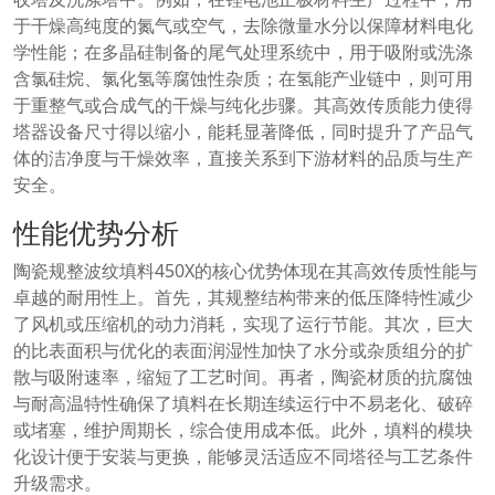
于干燥高纯度的氮气或空气，去除微量水分以保障材料电化
学性能；在多晶硅制备的尾气处理系统中，用于吸附或洗涤
含氯硅烷、氯化氢等腐蚀性杂质；在氢能产业链中，则可用
于重整气或合成气的干燥与纯化步骤。其高效传质能力使得
塔器设备尺寸得以缩小，能耗显著降低，同时提升了产品气
体的洁净度与干燥效率，直接关系到下游材料的品质与生产
安全。
性能优势分析
陶瓷规整波纹填料450X的核心优势体现在其高效传质性能与
卓越的耐用性上。首先，其规整结构带来的低压降特性减少
了风机或压缩机的动力消耗，实现了运行节能。其次，巨大
的比表面积与优化的表面润湿性加快了水分或杂质组分的扩
散与吸附速率，缩短了工艺时间。再者，陶瓷材质的抗腐蚀
与耐高温特性确保了填料在长期连续运行中不易老化、破碎
或堵塞，维护周期长，综合使用成本低。此外，填料的模块
化设计便于安装与更换，能够灵活适应不同塔径与工艺条件
升级需求。