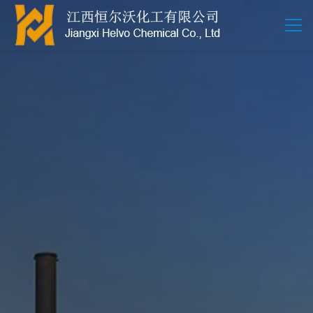
江西恒尔沃-鲍尔环-活性氧化铝-拉西环-波纹规整散