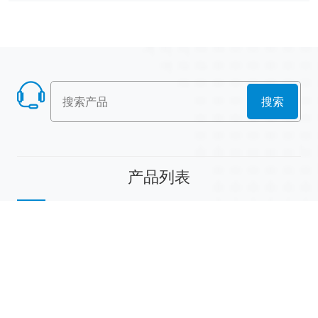
搜索
产品列表
散堆填料
规整填料
塔内件
陶瓷球