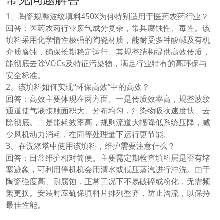
1、陶瓷规整波纹填料450X为何特别适用于医药农药行业？
回答：医药农药行业废气成分复杂，常具腐蚀性、毒性。该
填料采用化学惰性极强的陶瓷材质，能耐受多种酸碱及有机
介质腐蚀，确保长期稳定运行。其规整结构提供高效传质，
能彻底去除VOCs及特征污染物，满足行业特有的高环保与
安全标准。
2、该填料如何实现“环保高效”中的高效？
回答：高效主要体现在两方面。一是传质效率高，规整波纹
通道使气液接触面积大、分布均匀，污染物吸收速度快、去
除彻底。二是能耗效率高，规则流道大幅降低系统压降，减
少风机动力消耗，在同等处理量下运行更节能。
3、在洗涤塔中使用该填料，维护需要注意什么？
回答：日常维护相对简便。主要需定期检查填料层是否有堵
塞迹象，可利用停机机会用清水或低压蒸汽进行冲洗。由于
陶瓷强度高、耐腐蚀，正常工况下不易破碎或粉化，无需频
繁更换。安装时应确保填料片排列整齐，防止沟流，以保持
最佳性能。