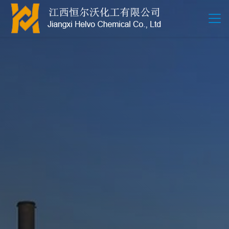
江西恒尔沃-鲍尔环-活性氧化铝-拉西环-波纹规整散