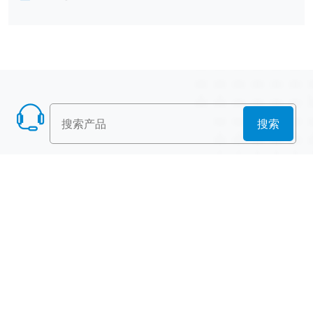
搜索
产品列表
散堆填料
规整填料
塔内件