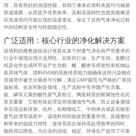
理，具有良好的润湿性能，有助于液体在填料表面均匀铺展
形成液膜，从而提升传质效率。其耐高温特性也使其能够适
应洗涤塔内可能出现的温度变化，保证了在热气体净化过程
中的结构安全性与性能稳定性。
广泛适用：核心行业的净化解决方案
该填料的规整波纹设计使其在多个对废气净化有严苛要求的
行业中展现出强大适用性。在医药行业，生产车间、发酵过
程及化学合成环节会产生含醇、醚、酮类等挥发性有机物以
及异味气体。填料450X的高效传质能力能确保这些污染物在
洗涤塔中被充分吸收与分解，满足GMP规范与严格的厂界排
放标准。在农药制造领域，生产流程中常伴随产生含氯、
硫、磷等元素的酸性废气及粉尘。陶瓷材质的耐腐蚀性在此
至关重要，它能有效处理这些强腐蚀性气体，防止设备腐蚀
并实现达标排放。此外，在精细化工、中间体合成及实验室
废气处理等场景中，该填料同样能发挥重要作用。其规整结
构带来的低阻力特性，使得系统在保持高处理效率的同时，
能耗得以降低，为企业的连续、稳定、环保生产提供了可靠