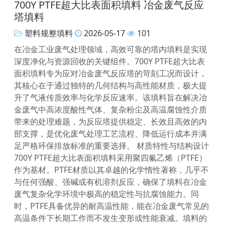
700Y PTFE超大比表面积填料 冶金废气反应
塔填料
塑料规整填料
2026-05-17
101
在冶金工业废气处理领域，高效可靠的塔内填料是实现
深度净化与资源回收的关键组件。700Y PTFE超大比表
面积填料专为应对冶金废气反应塔的苛刻工况而设计，
其核心在于通过独特的几何结构与高性能材质，极大提
升了气液传质效率与化学反应速率。该填料旨在解决冶
金废气中高浓度酸性气体、复杂粉尘及高温腐蚀性介质
带来的处理难题，为反应塔提供稳定、长效且高效的内
部支撑，是优化废气处理工艺流程、降低运行成本并满
足严格环保排放标准的重要选择。 材质特性与结构设计
700Y PTFE超大比表面积填料采用聚四氟乙烯（PTFE）
作为基材。PTFE材质以其卓越的化学惰性著称，几乎不
与任何强酸、强碱或有机溶剂反应，确保了填料在冶金
废气复杂化学环境中极高的稳定性与抗腐蚀能力。同
时，PTFE具备优异的耐高温性能，能在冶金废气常见的
高温条件下长期工作而不发生变形或性能衰减。填料的