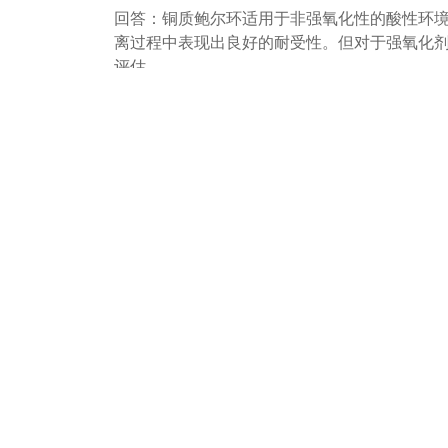
回答：铜质鲍尔环适用于非强氧化性的酸性环
离过程中表现出良好的耐受性。但对于强氧化
评估。
2、相比其他材质鲍尔环，铜质版本的核心优势
回答：核心优势在于结合了结构效率与材质特
普通金属的导热性能，以及对特定腐蚀介质的
优势。
3、如何评估铜质鲍尔环在分离塔中的装填效果
回答：装填效果主要通过分离效率、塔压降和
均，以实现设计的气液分布。在实际运行中，
效果的直接指标。