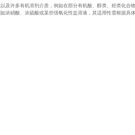
境以及许多有机溶剂介质，例如在部分有机酸、醇类、烃类化合
剂如浓硝酸、浓硫酸或某些强氧化性盐溶液，其适用性需根据具
是什么？
性。其几何结构本身保证了高传质效率，而铜材质额外提供了优
耐受性，这在需要热量管理或面临特定化学腐蚀的分离工艺中成
？
处理通量来评估。高效的装填应确保填料层均匀，无明显空隙或
观察产品纯度是否达到设计值、塔压是否稳定在预期范围，是评