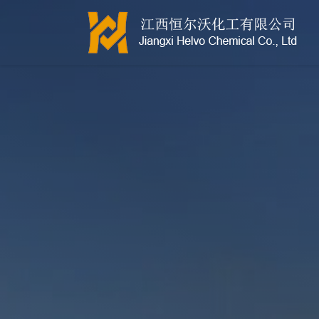
江西恒尔沃-鲍尔环-活性氧化铝-拉西环