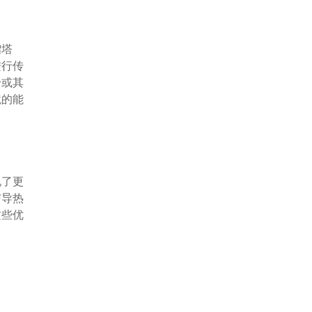
馏塔
进行传
身或其
境的能
现了更
与导热
这些优
。