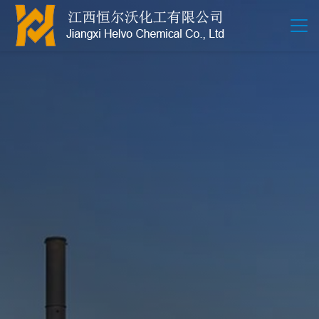
江西恒尔沃-鲍尔环-活性氧化铝-拉西环-波纹规整散