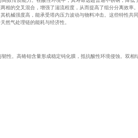
性与高效传质能力。在酸性环境中，其寿命远超普通不锈钢，降低
液两相的交叉混合，增强了湍流程度，从而提高了组分分离效率
。其机械强度高，能承受塔内压力波动与物料冲击。这些特性共
个天然气处理链的能耗与经济性。
度与韧性。高铬钼含量形成稳定钝化膜，抵抗酸性环境侵蚀。双相
。
接触界面。液体分布均匀，减少了传质阻力。高空隙率降低压降
堆积应自然散装，避免刻意排列。定期检查压降变化，若显著增
工况制定维护计划。