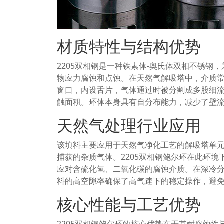
材质特性与结构优势
2205双相钢是一种铁素体-奥氏体双相不锈
物应力腐蚀和点蚀。在天然气解吸塔中，介质常
窗口，内设舌片，气体通过时被分割成多股细
触面积。环体本身具有自分布能力，减少了壁
天然气处理行业应用
该填料主要应用于天然气净化工艺的解吸塔单
捕获的杂质气体。2205双相钢鲍尔环在此环
应对含硫化氢、二氧化碳的腐蚀介质。在深冷
料的高空隙率确保了高气速下的稳定操作，避
核心性能与工艺优势