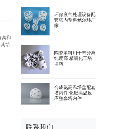
环保废气处理设备配
套塔内塑料鲍尔环厂
家
分离和
。其结
陶瓷填料用于苯分离
纯度高 精细化工塔
填料
合成氨高温塔盘配套
塔内件 化肥高温反
应整套塔内件
联系我们