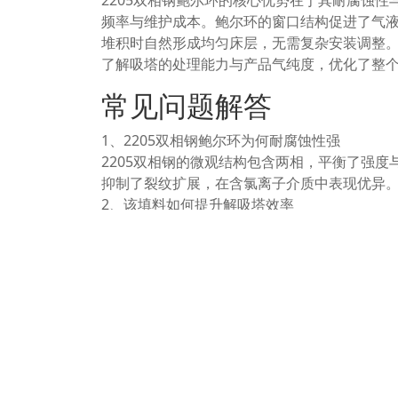
2205双相钢鲍尔环的核心优势在于其耐腐蚀
频率与维护成本。鲍尔环的窗口结构促进了气
堆积时自然形成均匀床层，无需复杂安装调整
了解吸塔的处理能力与产品气纯度，优化了整
常见问题解答
1、2205双相钢鲍尔环为何耐腐蚀性强
2205双相钢的微观结构包含两相，平衡了强
抑制了裂纹扩展，在含氯离子介质中表现优异
2、该填料如何提升解吸塔效率
鲍尔环的窗口与舌片设计分割气流，增加气液
更高操作气速，从而提升单位时间处理量。
3、安装与维护需要注意什么
安装时需确保填料清洁，避免杂物堵塞空隙。
需清理。在停机时建议检查表面腐蚀状况，按