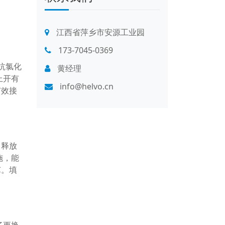
江西省萍乡市安源工业园
173-7045-0369
抗氯化
黄经理
上开有
info@helvo.cn
有效接
中释放
施，能
艺。填