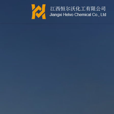
江西恒尔沃-鲍尔环-活性氧化铝-拉西环