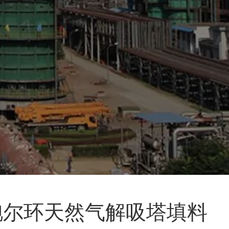
钢鲍尔环天然气解吸塔填料