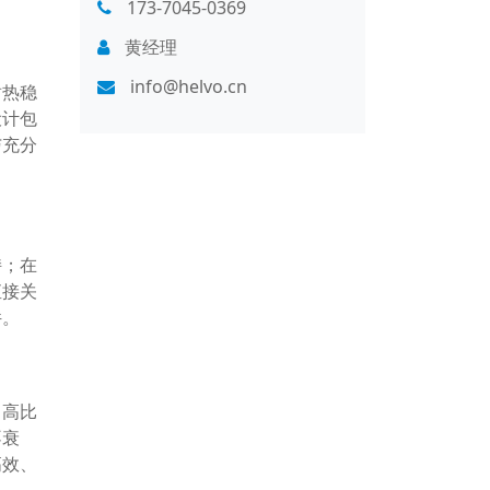
173-7045-0369
黄经理
info@helvo.cn
耐热稳
设计包
与充分
持；在
直接关
件。
。高比
不衰
高效、