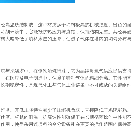
，经高温烧结制成。这种材质赋予填料极高的机械强度、出色的
的苛刻环境中，它能抵抗热应力与腐蚀，保持结构完整。其经典
结构大幅降低了填料床层的压降，促进了气体在塔内的均匀分布
馏塔与洗涤塔中。在钢铁冶炼行业，它为高纯度氧气供应提供支
出；在医疗及电子制造中，保障了特种气体的精细分离。其性能
置长期稳定性，是现代化工与气体工业链条中不可或缺的关键组
个维度。其低压降特性减少了压缩机负载，直接降低了系统能耗
离速度。卓越的耐温与抗腐蚀性能确保了在长期循环操作中性能
同作用，使得采用该填料的空分设备能在更宽的操作范围内保持