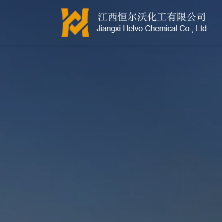
江西恒尔沃-鲍尔环-活性氧化铝-拉西环