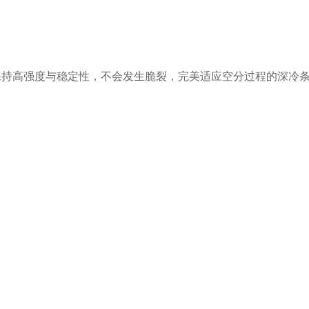
保持高强度与稳定性，不会发生脆裂，完美适应空分过程的深冷
单位能耗数据，可以量化其带来的传质增强与能耗降低效果。
方式均匀填充，避免床层出现空洞或偏流，以发挥其最佳分布性