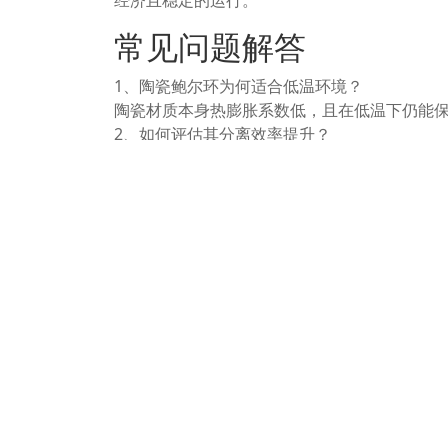
经济且稳定的运行。
常见问题解答
1、陶瓷鲍尔环为何适合低温环境？
陶瓷材质本身热膨胀系数低，且在低温下仍能
2、如何评估其分离效率提升？
通过对比填充前后的塔压降、产品气体纯度及
3、安装时有哪些注意事项？
需确保填料清洁无碎屑，采用有序或随机堆积