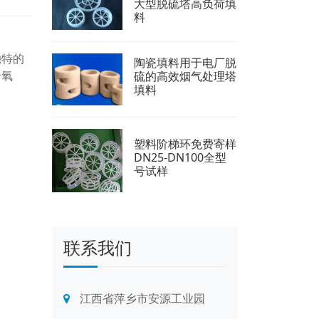
大型脱硫塔高负荷填
料
独特的
陶瓷填料用于电厂脱
升氧
硫的高效烟气处理塔
填料
塑料阶梯环免费寄样
DN25-DN100全型
号试样
联系我们
江西省萍乡市安源工业园