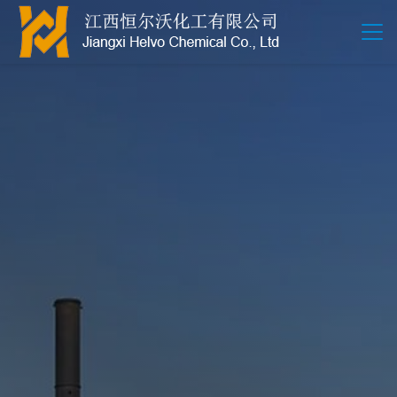
江西恒尔沃-鲍尔环-活性氧化铝-拉西环-波纹规整散