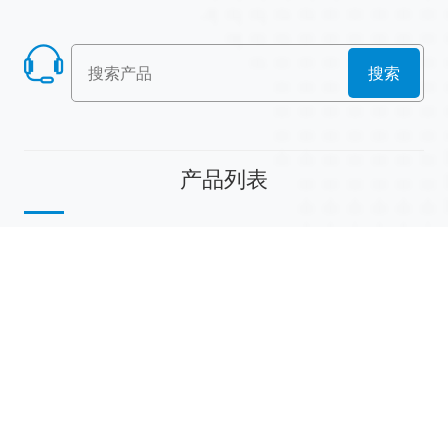
搜索
产品列表
散堆填料
规整填料
塔内件
陶瓷球
研磨介质
分子筛