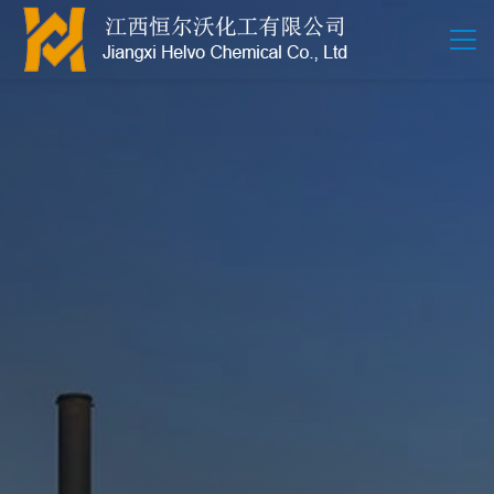
江西恒尔沃-鲍尔环-活性氧化铝-拉西环-波纹规整散