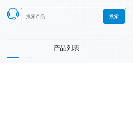
搜索
产品列表
散堆填料
规整填料
塔内件
陶瓷球
研磨介质
分子筛
活性氧化铝