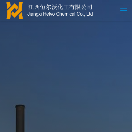
江西恒尔沃-鲍尔环-活性氧化铝-拉西环-波纹规整散