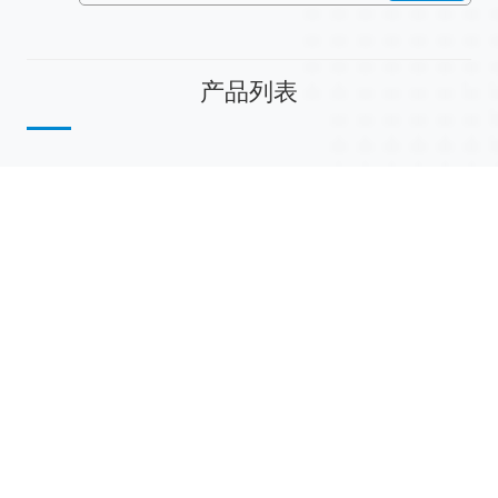
产品列表
散堆填料
规整填料
塔内件
陶瓷球
研磨介质
分子筛
活性氧化铝
联系我们