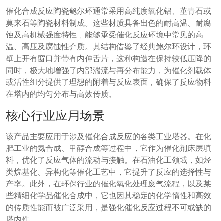
催化合成反应陶瓷鲍尔环通常采用高纯度氧化铝、堇青石或
莫来石等陶瓷材料制成。这些材质具备出色的耐高温、耐腐
蚀及高机械强度特性，能够承受催化反应环境中常见的高
温、高压及腐蚀性介质。其结构借鉴了经典鲍尔环设计，环
壁上开有窗口并带有内伸舌片，这种构造在保持较低压降的
同时，极大地增强了内部湍流与再分布能力，为催化剂载体
或活性组分提供了理想的附着与反应表面，确保了反应物料
在塔内的均匀分布与高效传质。
核心行业应用场景
该产品主要应用于涉及催化合成反应的各类工业塔器。在化
肥工业的氨合成、甲醇合成等过程中，它作为催化剂床层填
料，优化了反应气体的流动与接触。在石油化工领域，如烃
类烷基化、异构化等催化工艺中，它提升了反应的选择性与
产率。此外，在环保行业的催化氧化处理废气流程，以及某
些精细化学品催化合成中，它也因其稳定的化学惰性和高效
的传质性能而被广泛采用，是强化催化反应过程不可或缺的
塔内件。