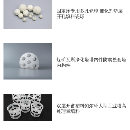
固定床专用多孔瓷球 催化剂垫层
开孔填料瓷球
煤矿瓦斯净化塔塔内件防腐整套塔
内构件
双层开窗塑料鲍尔环大型工业塔高
处理量填料