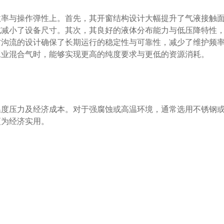
效率与操作弹性上。首先，其开窗结构设计大幅提升了气液接触
或减小了设备尺寸。其次，其良好的液体分布能力与低压降特性
防沟流的设计确保了长期运行的稳定性与可靠性，减少了维护频
工业混合气时，能够实现更高的纯度要求与更低的资源消耗。
温度压力及经济成本。对于强腐蚀或高温环境，通常选用不锈钢
更为经济实用。
面的均匀分布与更新，同时为气体提供了更多通道，从而增强了
率。
过高或空隙，以防止沟流。对于塑料材质，需注意避免过度挤压
表面。