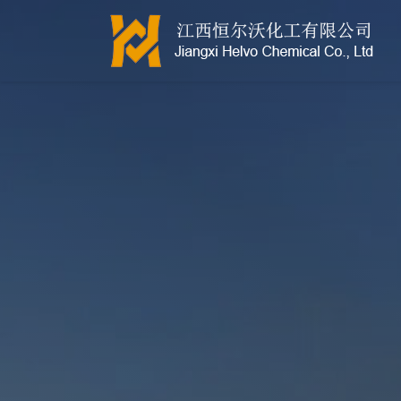
江西恒尔沃-鲍尔环-活性氧化铝-拉西环