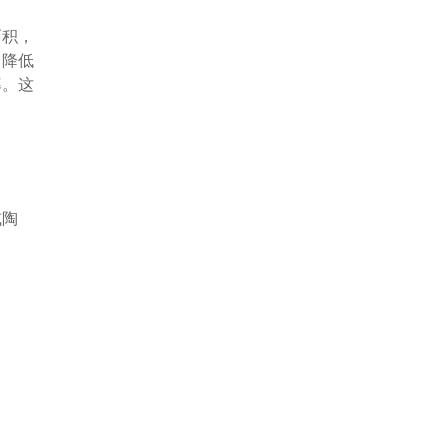
面积，
，降低
率。这
或陶
气液间
导致变