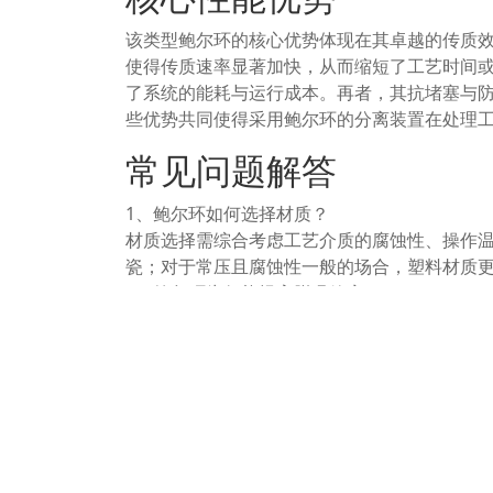
该类型鲍尔环的核心优势体现在其卓越的传质
使得传质速率显著加快，从而缩短了工艺时间
了系统的能耗与运行成本。再者，其抗堵塞与
些优势共同使得采用鲍尔环的分离装置在处理
常见问题解答
1、鲍尔环如何选择材质？
材质选择需综合考虑工艺介质的腐蚀性、操作
瓷；对于常压且腐蚀性一般的场合，塑料材质
2、鲍尔环为何能提高脱吸效率？
其独特的开窗与内肋结构促进了液体在填料表
的传质驱动力与接触效率，直接提升了脱吸速
3、安装鲍尔环需要注意什么？
安装时应确保填料在塔内均匀堆积，避免局部
形；对于金属材质，则需注意防止尖锐物划伤