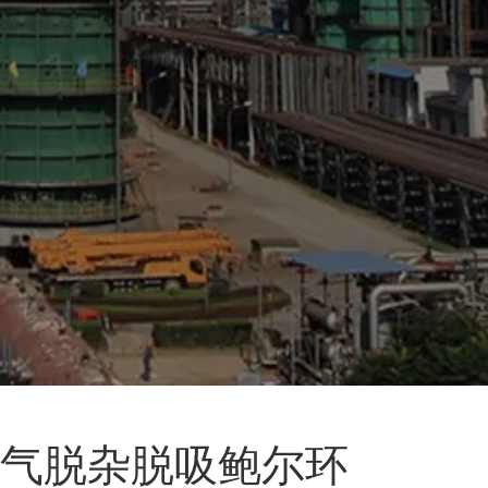
气脱杂脱吸鲍尔环