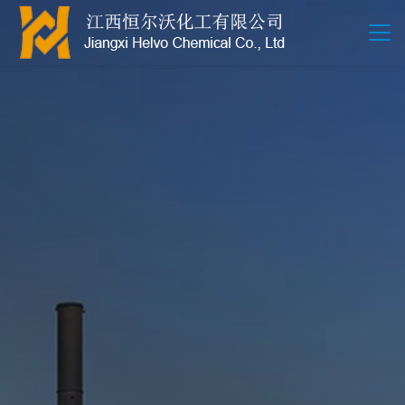
江西恒尔沃-鲍尔环-活性氧化铝-拉西环-波纹规整散