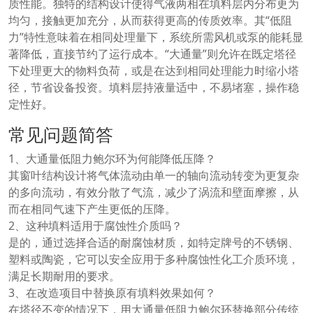
质性能。独特的结构设计使得气液两相在填料层内分布更为
均匀，接触更加充分，从而获得更高的传质效率。其“低阻
力”特性意味着在相同处理量下，系统所需风机或泵的能耗显
著降低，直接节约了运行成本。“大通量”则允许在既定塔径
下处理更大的物料负荷，或是在达到相同处理能力时缩小塔
径，节省设备投资。填料层持液量适中，不易堵塞，操作稳
定性好。
常见问题简答
1、大通量低阻力鲍尔环为何能降低压降？
其窗叶结构设计将气体流动由单一的轴向流动转变为更复杂
的多向流动，有效分散了气流，减少了涡流和壁面摩擦，从
而在相同气速下产生更低的压降。
2、这种填料适用于腐蚀性介质吗？
是的，通过选择合适的耐腐蚀材质，如特定牌号的不锈钢、
塑料或陶瓷，它可以安全应用于多种腐蚀性化工介质环境，
满足长期耐用的要求。
3、在改造项目中替换原有填料效果如何？
在塔径不变的情况下，用大通量低阻力鲍尔环替换部分传统