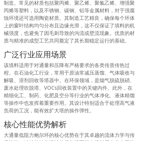
制造。常见的材质包括聚丙烯、聚乙烯、聚氯乙烯、增强聚
丙烯等塑料，以及不锈钢、碳钢、铝等金属材料，对于强腐
蚀环境还可选用陶瓷材质。其制造工艺精良，确保每个环体
上的窗叶结构均匀分布且边缘光滑，这不仅保证了填料的机
械强度，也避免了因毛刺导致的沟流或壁流现象。优质的材
质与精准的成型工艺共同奠定了其长期稳定运行的基础。
广泛行业应用场景
该填料适用于对通量和压降有严格要求的各类传质传热过
程。在石油化工行业，常用于原油常减压蒸馏、气体吸收与
解吸、溶剂回收等塔器中。在环保领域，是烟气脱硫脱硝、
废水处理吹脱塔、VOCs回收装置中的关键内件。此外，在
精细化工、制药、化肥及空分等行业的气体净化、液体精馏
等操作中也发挥着重要作用。其设计特别适合于处理高气液
负荷的工况，能有效扩大塔的操作弹性。
核心性能优势解析
大通量低阻力鲍尔环的核心优势在于其卓越的流体力学与传