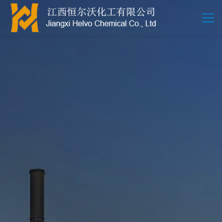
江西恒尔沃-鲍尔环-活性氧化铝-拉西环-波纹规整散