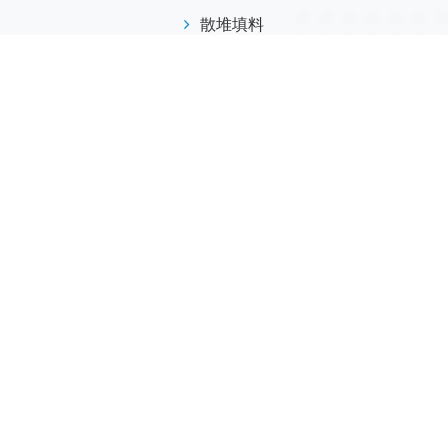
散堆填料
规整填料
塔内件
陶瓷球
研磨介质
分子筛
活性氧化铝
联系我们
江西省萍乡市安源工业园
173-7045-0369
info@helvo.cn