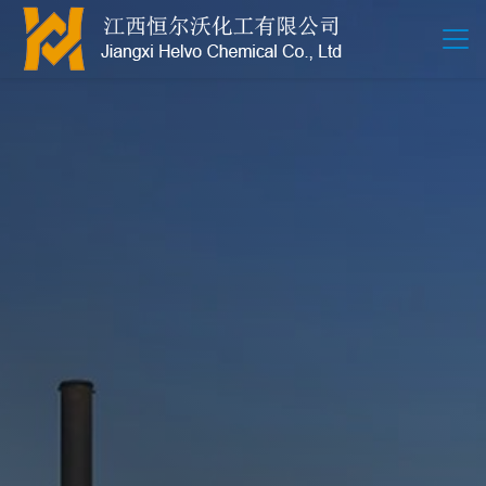
江西恒尔沃-鲍尔环-活性氧化铝-拉西环-波纹规整散