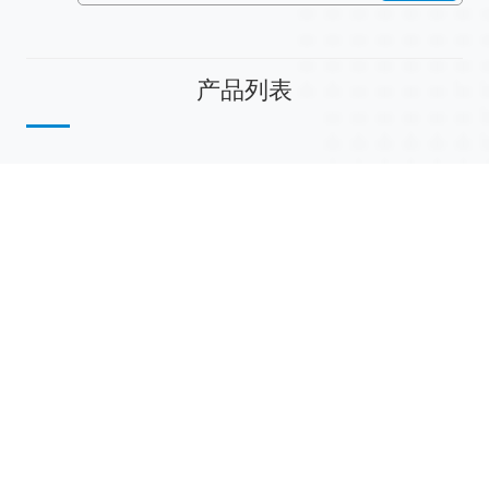
产品列表
散堆填料
规整填料
塔内件
陶瓷球
研磨介质
分子筛
活性氧化铝
联系我们