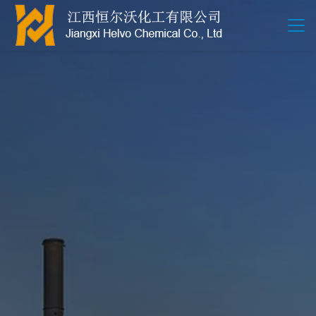
江西恒尔沃-鲍尔环-活性氧化铝-拉西环-波纹规整散