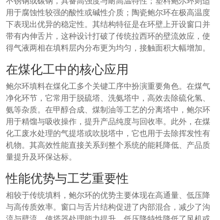
不锈钢或碳钢，具备高强度与耐高温特性；塑料鲍尔环则适
用于腐蚀性较强的酸性或碱性介质；陶瓷鲍尔环在极高温度
下表现出优异的稳定性。其结构特征是在环壁上开设窗口并
带有内伸舌片，这种设计打破了传统拉西环的壁流效应，使
得气液两相在填料层内分布更为均匀，接触面积大幅增加。
在煤化工中的核心应用
鲍尔环填料在煤化工多个关键工序中扮演重要角色。在煤气
净化环节，它常用于脱硫塔、洗氨塔中，高效去除硫化氢、
氨等杂质。在甲醇合成、煤制油等工艺的分离塔中，鲍尔环
用于精馏与吸收操作，提升产品纯度与回收率。此外，在煤
化工废水处理的气提塔或吹脱塔中，它也用于去除挥发性有
机物。其高效性能直接关系到整个系统的能耗降低、产品质
量提升及环保达标。
性能优势与工艺重要性
相较于传统填料，鲍尔环的优势主要体现在高通量、低压降
与高传质效率。窗口与舌片结构促进了内部混合，减少了沟
流与壁流，使塔器处理能力提升。低压降特性降低了风机或